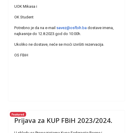
UOK Mikasa i
OK Student
Potrebno je da na e-mail
savez@osfbih.ba
dostave imena,
najkasnije do 12.8.2023.god do 10:00h.
Ukoliko ne dostave, neće se moći izvršiti rezervacija.
OS FBiH
Featured
Prijava za KUP FBiH 2023/2024.
U skladu sa Propozicijama Kupa Federacije Bosne i