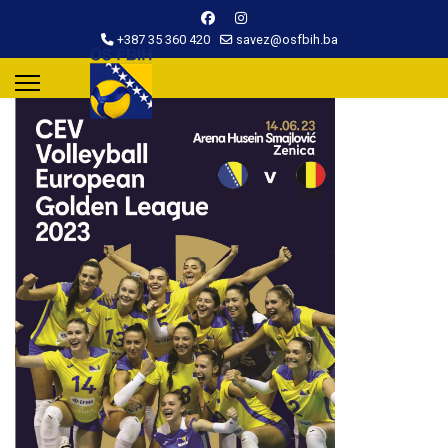
+387 35 360 420
savez@osfbih.ba