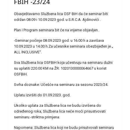
FBIH -23/24
Obavještavamo Službena lica OSF BiH da će seminar biti
održan 08.09 i 10.09.2023 god. u S.R.C.A. Ajdinovići .
Plan i Program seminara bit će na vrijeme objavljen.
-Seminar počinje 08.09.2023 god. u 16.00 h a završava
10.09.2023 u 14.00 h.Za učesnike seminara obezbijeđen je „
ALL INCLUSIVE“.
Sva Službena lica OSFBiH koja učestvuju na seminaru dužni
su uplatiti 220.00 KM na ŽR: 1020130000064667 u korist
OSFBiH.
Svrha doznake: Učešće na seminaru za sezonu 2023/24.
Uplatu izvršiti do 01.09.2023. god.
Ukoliko uplata za Službena lica ne budu izvršena do
određenog roka, Službena lica neće moći prisustvovati
seminaru.-striktna primjena.
Napomena: Službena lica koji ne budu prisutvovali seminaru