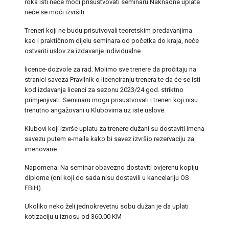
roka isti neće moći prisustvovati seminaru.Naknadne uplate
neće se moći izvršiti.
Treneri koji ne budu prisutvovali teoretskim predavanjima
kao i praktičnom dijelu seminara od početka do kraja, neće
ostvariti uslov za izdavanje individualne
licence-dozvole za rad. Molimo sve trenere da pročitaju na
stranici saveza Pravilnik o licenciranju trenera te da će se isti
kod izdavanja licenci za sezonu 2023/24 god. striktno
primjenjivati. Seminaru mogu prisustvovati i treneri koji nisu
trenutno angažovani u Klubovima uz iste uslove.
Klubovi koji izvrše uplatu za trenere dužani su dostaviti imena
savezu putem e-maila kako bi savez izvršio rezervaciju za
imenovane .
Napomena: Na seminar obavezno dostaviti ovjerenu kopiju
diplome (oni koji do sada nisu dostavili u kancelariju OS
FBiH).
Ukoliko neko želi jednokrevetnu sobu dužan je da uplati
kotizaciju u iznosu od 360.00 KM