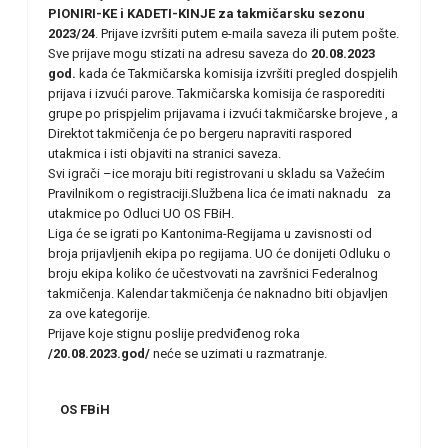
PIONIRI-KE i KADETI-KINJE za takmičarsku sezonu
2023/24
. Prijave izvršiti putem e-maila saveza ili putem pošte.
Sve prijave mogu stizati na adresu saveza do
20.08.2023
god.
kada će Takmičarska komisija izvršiti pregled dospjelih
prijava i izvući parove. Takmičarska komisija će rasporediti
grupe po prispjelim prijavama i izvući takmičarske brojeve , a
Direktot takmičenja će po bergeru napraviti raspored
utakmica i isti objaviti na stranici saveza.
Svi igrači –ice moraju biti registrovani u skladu sa Važećim
Pravilnikom o registraciji.Službena lica će imati naknadu za
utakmice po Odluci UO OS FBiH.
Liga će se igrati po Kantonima-Regijama u zavisnosti od
broja prijavljenih ekipa po regijama. UO će donijeti Odluku o
broju ekipa koliko će učestvovati na završnici Federalnog
takmičenja. Kalendar takmičenja će naknadno biti objavljen
za ove kategorije.
Prijave koje stignu poslije predviđenog roka
/20.08.2023.god/
neće se uzimati u razmatranje.
OS FBiH