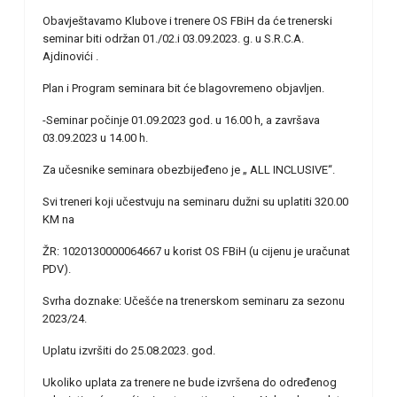
Obavještavamo Klubove i trenere OS FBiH da će trenerski
seminar biti održan 01./02.i 03.09.2023. g. u S.R.C.A.
Ajdinovići .
Plan i Program seminara bit će blagovremeno objavljen.
-Seminar počinje 01.09.2023 god. u 16.00 h, a završava
03.09.2023 u 14.00 h.
Za učesnike seminara obezbijeđeno je „ ALL INCLUSIVE“.
Svi treneri koji učestvuju na seminaru dužni su uplatiti 320.00
KM na
ŽR: 1020130000064667 u korist OS FBiH (u cijenu je uračunat
PDV).
Svrha doznake: Učešće na trenerskom seminaru za sezonu
2023/24.
Uplatu izvršiti do 25.08.2023. god.
Ukoliko uplata za trenere ne bude izvršena do određenog