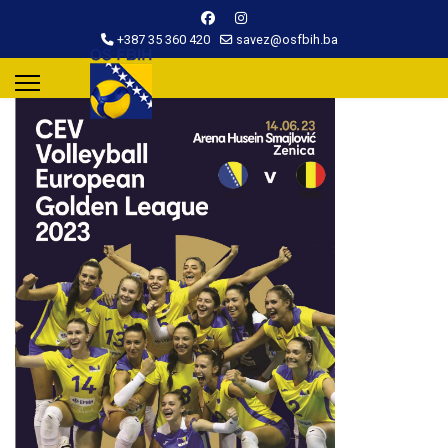
+387 35 360 420
savez@osfbih.ba