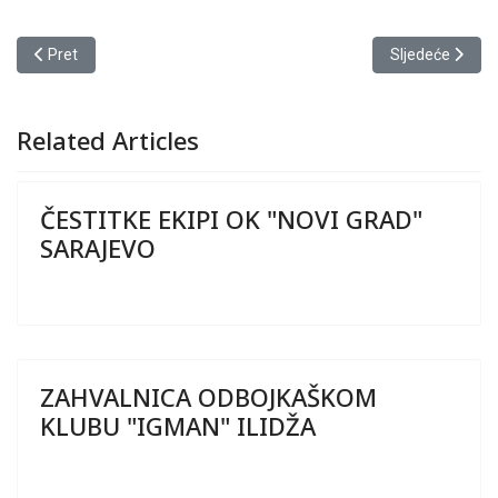
Prethodni članak: OBAVIJEST SLUŽBENIM LICIMA OSFBIH O VISI
Sljedeći člana
Pret
Sljedeće
Related Articles
ČESTITKE EKIPI OK "NOVI GRAD"
SARAJEVO
ZAHVALNICA ODBOJKAŠKOM
KLUBU "IGMAN" ILIDŽA