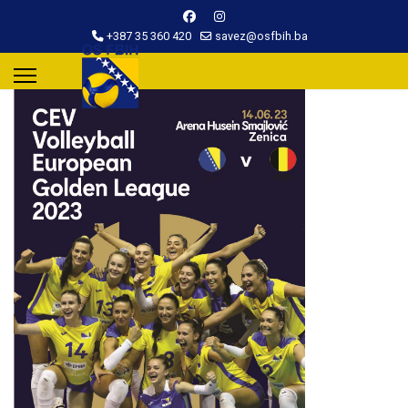
+387 35 360 420
savez@osfbih.ba