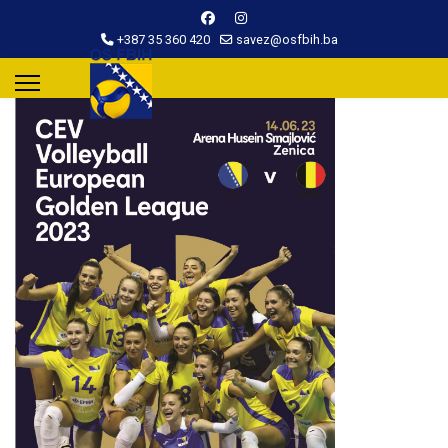
+387 35 360 420
savez@osfbih.ba