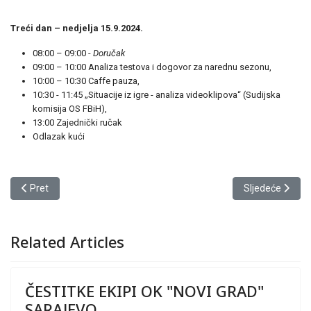
Treći dan – nedjelja 15.9.2024.
08:00 – 09:00 -
Doručak
09:00 – 10:00 Analiza testova i dogovor za narednu sezonu,
10:00 – 10:30 Caffe pauza,
10:30 - 11:45 „Situacije iz igre - analiza videoklipova“ (Sudijska
komisija OS FBiH),
13:00 Zajednički ručak
Odlazak kući
Prethodni članak: BODOVI OSVOJENI NA TRENERSKOM SEMINARU
Sljedeći član
Pret
Sljedeće
Related Articles
ČESTITKE EKIPI OK "NOVI GRAD"
SARAJEVO