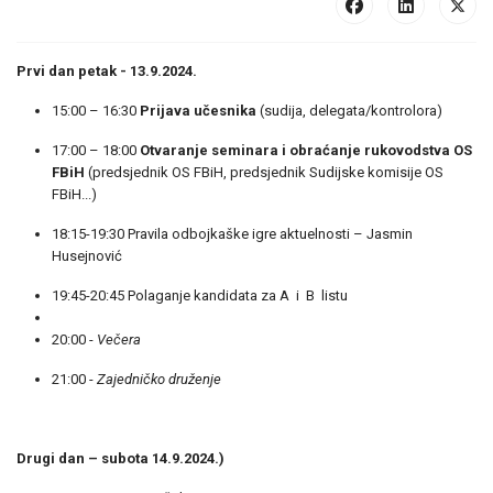
Prvi dan petak - 13.9.2024.
15:00 – 16:30
Prijava učesnika
(sudija, delegata/kontrolora)
17:00 – 18:00
Otvaranje seminara i obraćanje rukovodstva OS
FBiH
(predsjednik OS FBiH, predsjednik Sudijske komisije OS
FBiH...)
18:15-19:30 Pravila odbojkaške igre aktuelnosti – Jasmin
Husejnović
19:45-20:45 Polaganje kandidata za A i B listu
20:00 -
Večera
21:00 -
Zajedničko druženje
Drugi dan – subota 14.9.2024.)