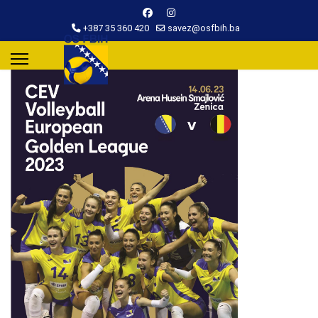
+387 35 360 420
savez@osfbih.ba