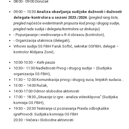
08:00 - 09:00
Doručak
09:00 – 10:30
Analiza obavljanja sudijske dužnosti i dužnosti
delegata-kontrolora u sezoni 2023./2024.
(
pregled rang liste,
pregled najčešće evidentiranih propusta kod prvog i drugog sudije,
pregled rada sudija i delegata/kontrolora uz diskusiju
)
- Popunjavanje i vrednovanje u R-4 obrascu (kontrolori),
- Organizacija utakmica (delegati);
Vrhovni sudija OS FBiH Faruk Softić, sekretar OSFBiH, delegat –
kontrolor Aldijana Zonić,
10:00-10:30 –
Kafe pauza
10:30– 11:30 Nadležnosti Prvog i drugog sudije – (Sudijska
organizacija OS FBiH),
11:30 – 12:00 Komunikacija prvog i drugog suca, linijskih sudaca...
13:00 – 14:00 Ručak,
14:00-17:00 Odmor-slobodne aktivnosti
17:00 – 18:30 „Situacije iz igre - analiza videoklipova“ (Sudijska
komisija OS FBiH),
19:30 – 20:30 Testiranje iz poznavanja Pravila odbojkaške
igreProvodi: Sudijska komisija OS FBiH
20:30 –Večera i Slobodne aktivnosti