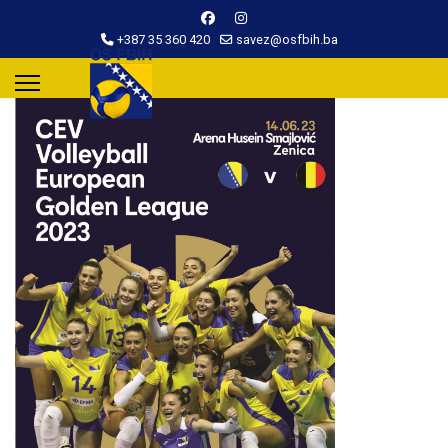
+387 35 360 420
savez@osfbih.ba