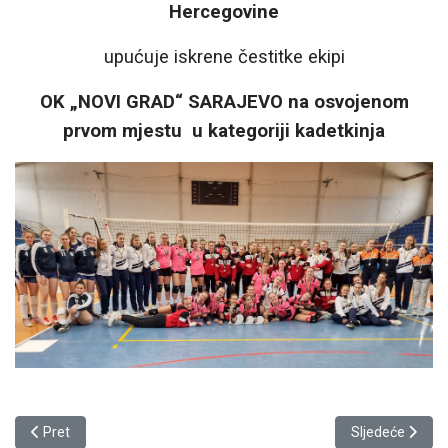
Hercegovine
upućuje iskrene čestitke ekipi
OK „NOVI GRAD“ SARAJEVO na osvojenom
prvom mjestu u kategoriji kadetkinja
Prethodni članak: ČESTITKE EKIPAMA
Sljedeći član
Pret
Sljedeće