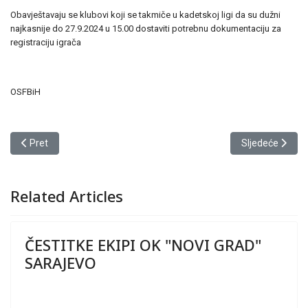
Obavještavaju se klubovi koji se takmiče u kadetskoj ligi da su dužni
najkasnije do 27.9.2024 u 15.00 dostaviti potrebnu dokumentaciju za
registraciju igrača
OSFBiH
Prethodni članak: JAVNI POZIV KLUBOVIMA
Sljedeći član
Pret
Sljedeće
Related Articles
ČESTITKE EKIPI OK "NOVI GRAD"
SARAJEVO