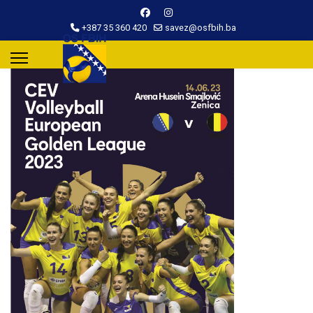
+387 35 360 420
savez@osfbih.ba