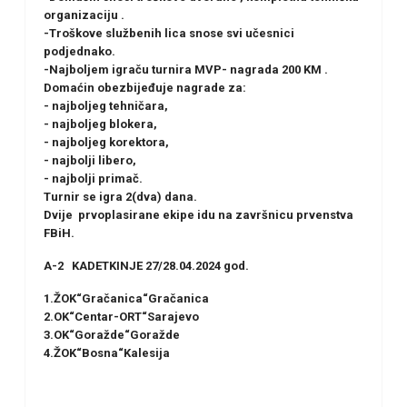
organizaciju .
-Troškove službenih lica snose svi učesnici
podjednako.
-Najboljem igraču turnira MVP- nagrada 200 KM .
Domaćin obezbijeđuje nagrade za:
- najboljeg tehničara,
- najboljeg blokera,
- najboljeg korektora,
- najbolji libero,
- najbolji primač.
Turnir se igra 2(dva) dana.
Dvije prvoplasirane ekipe idu na završnicu prvenstva
FBiH.
A-2 KADETKINJE 27/28.04.2024 god.
1.ŽOK“Gračanica“Gračanica
2.OK“Centar-ORT“Sarajevo
3.OK“Goražde“Goražde
4.ŽOK“Bosna“Kalesija