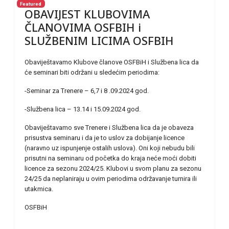
Featured
OBAVIJEST KLUBOVIMA
ČLANOVIMA OSFBIH i
SLUŽBENIM LICIMA OSFBIH
Obaviještavamo Klubove članove OSFBiH i Službena lica da
će seminari biti održani u sledećim periodima:
-Seminar za Trenere – 6,7 i 8 .09.2024 god.
-Službena lica – 13.14 i 15.09.2024 god.
Obaviještavamo sve Trenere i Službena lica da je obaveza
prisustva seminaru i da je to uslov za dobijanje licence
(naravno uz ispunjenje ostalih uslova). Oni koji nebudu bili
prisutni na seminaru od početka do kraja neće moći dobiti
licence za sezonu 2024/25. Klubovi u svom planu za sezonu
24/25 da neplaniraju u ovim periodima održavanje turnira ili
utakmica.
OSFBiH