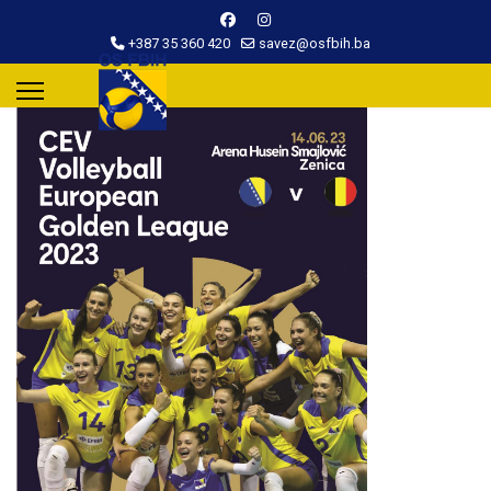
+387 35 360 420
savez@osfbih.ba