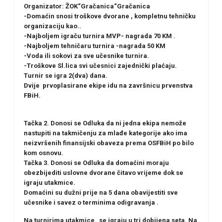
Organizator: ŽOK“Gračanica“Gračanica
-Domaćin snosi troškove dvorane , kompletnu tehničku
organizaciju kao..
-Najboljem igraču turnira MVP- nagrada 70 KM .
-Najboljem tehničaru turnira -nagrada 50 KM
-Voda ili sokovi za sve učesnike turnira.
-Troškove Sl.lica svi učesnici zajednički plaćaju.
Turnir se igra 2(dva) dana.
Dvije prvoplasirane ekipe idu na završnicu prvenstva
FBiH.
Tačka 2. Donosi se Odluka da ni jedna ekipa nemože
nastupiti na takmičenju za mlađe kategorije ako ima
neizvršenih finansijski obaveza prema OSFBiH po bilo
kom osnovu.
Tačka 3. Donosi se Odluka da domaćini moraju
obezbijediti uslovne dvorane čitavo vrijeme dok se
igraju utakmice.
Domaćini su dužni prije na 5 dana obavijestiti sve
učesnike i savez o terminima odigravanja .
Na turnirima utakmice se igraju u tri dobijena seta. Na