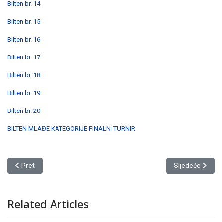
Bilten br. 14
Bilten br. 15
Bilten br. 16
Bilten br. 17
Bilten br. 18
Bilten br. 19
Bilten br. 20
BILTEN MLAĐE KATEGORIJE FINALNI TURNIR
Prethodni članak: BILTENI 2020/21
Sljedeći članak
Pret
Sljedeće
Related Articles