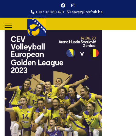
+387 35 360 420
savez@osfbih.ba