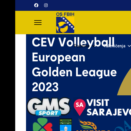
Početna
Takmičenja