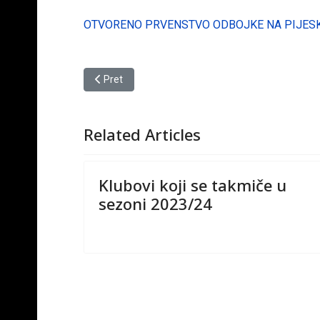
OTVORENO PRVENSTVO ODBOJKE NA PIJESKU
Prethodni članak: BILTENI 2015/16
Pret
Related Articles
Klubovi koji se takmiče u
sezoni 2023/24