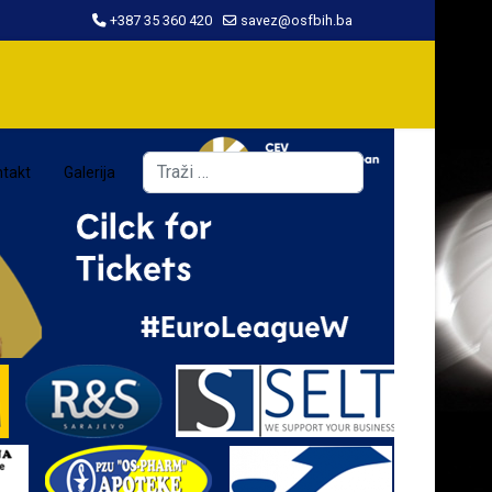
+387 35 360 420
savez@osfbih.ba
Traži
takt
Galerija