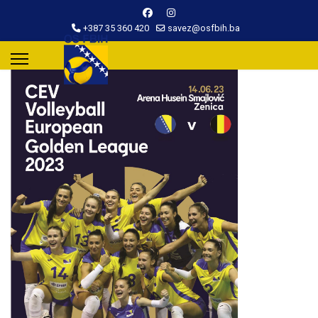
+387 35 360 420
savez@osfbih.ba