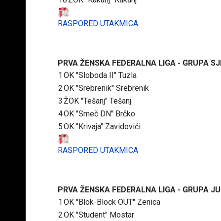
RASPORED UTAKMICA
PRVA ŽENSKA FEDERALNA LIGA - GRUPA S
1
OK "Sloboda II" Tuzla
2
OK "Srebrenik" Srebrenik
3
ŽOK "Tešanj" Tešanj
4
OK "Smeč DN" Brčko
5
OK "Krivaja" Zavidovići
RASPORED UTAKMICA
PRVA ŽENSKA FEDERALNA LIGA - GRUPA J
1
OK "Blok-Block OUT" Zenica
2
OK "Student" Mostar