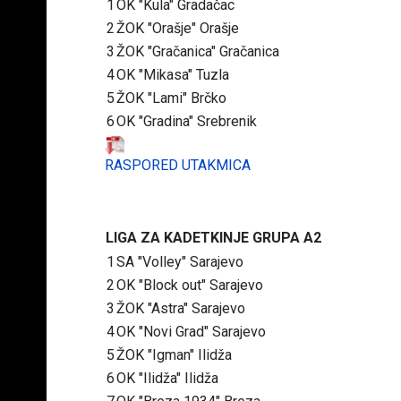
1
OK "Kula" Gradačac
2
ŽOK "Orašje" Orašje
3
ŽOK "Gračanica" Gračanica
4
OK "Mikasa" Tuzla
5
ŽOK "Lami" Brčko
6
OK "Gradina" Srebrenik
RASPORED UTAKMICA
LIGA ZA KADETKINJE GRUPA A2
1
SA "Volley" Sarajevo
2
OK "Block out" Sarajevo
3
ŽOK "Astra" Sarajevo
4
OK "Novi Grad" Sarajevo
5
ŽOK "Igman" Ilidža
6
OK "Ilidža" Ilidža