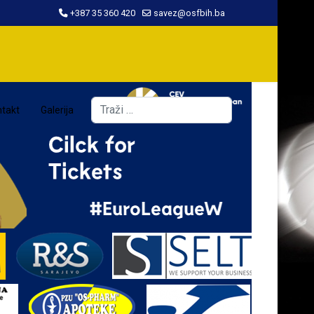
+387 35 360 420
savez@osfbih.ba
Traži
takt
Galerija