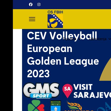
Početna
Takmičenja