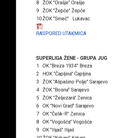
8
ŽOK "Orašje" Orašje
9
ŽOK "Žepče" Žepče
10
ŽOK "Smeč" Lukavac
RASPORED UTAKMICA
SUPERLIGA ŽENE - GRUPA JUG
1
OK "Breza 1934" Breza
2
HOK "Čapljina" Čapljina
3
ŽOK "Alipašino Polje" Sarajevo
4
ŽOK "Bosna" Sarajevo
5
ŽOK "Željezara" Zenica
6
OK "Novi Grad" Sarajevo
7
OK "Čelik-R" Zenica
8
OK "Vogošća" Vogošća
9
OK "Ilijaš" Ilijaš
10
ŽOK "Kakanj" Kakanj