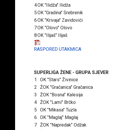
4
OK "Ilidža" Ilidža
5
OK "Gradina" Srebrenik
6
OK "Krivaja" Zavidovići
7
OK "Olovo" Olovo
8
OK "Ilijaš" Ilijaš
RASPORED UTAKMICA
SUPERLIGA ŽENE - GRUPA SJEVER
1
OK "Stars" Živinice
2
ŽOK "Gračanica" Gračanica
3
ŽOK "Bosna" Kalesija
4
ŽOK "Lami" Brčko
5
OK "Mikasa" Tuzla
6
OK "Maglaj" Maglaj
7
ŽOK "Napredak" Odžak