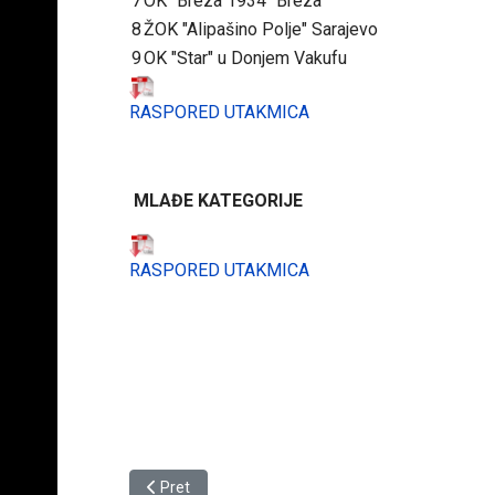
7
OK "Breza 1934" Breza
8
ŽOK "Alipašino Polje" Sarajevo
9
OK "Star" u Donjem Vakufu
RASPORED UTAKMICA
MLAĐE KATEGORIJE
RASPORED UTAKMICA
Prethodni članak: Raspored utakmica u ligama i K
Pret