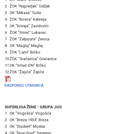
2
ŽOK “Napredak” Odžak
3
OK “Mikasa” Tuzla
4
ŽOK “Bosna” Kalesija
5
OK “Krivaja” Zavidovići
6
ŽOK “Smeč” Lukavac
7
ŽOK “Željezara” Zenica
8
OK “Maglaj” Maglaj
9
ŽOK “Lami” Brčko
10
ŽOK “Gračanica” Gračanica
11
OK “Smeč-DN” Brčko
12
ŽOK “Žepče” Žepče
RASPORED UTAKMICA
SUPERLIGA ŽENE - GRUPA JUG
1
OK “Vogošća” Vogošća
2
OK “Breza 1934” Breza
3
OK “Student” Mostar
4
OK “Novi Grad” Sarajevo