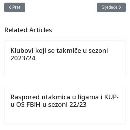
Prethodni članak: Raspored utakmica u ligama i KUP-u OS FBiH u 
Sljedeći članak
Pret
Sljedeće
Related Articles
Klubovi koji se takmiče u sezoni
2023/24
Raspored utakmica u ligama i KUP-
u OS FBiH u sezoni 22/23