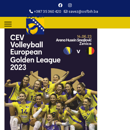
+387 35 360 420
savez@osfbih.ba