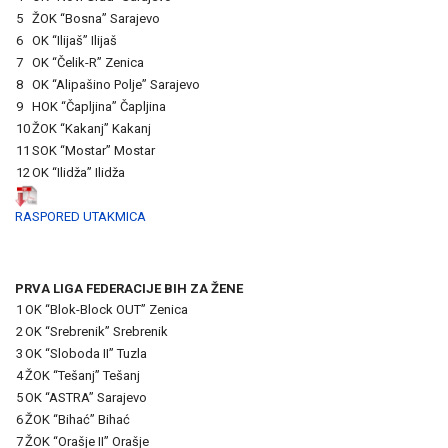
5
ŽOK “Bosna” Sarajevo
6
OK “Ilijaš” Ilijaš
7
OK “Čelik-R” Zenica
8
OK “Alipašino Polje” Sarajevo
9
HOK “Čapljina” Čapljina
10
ŽOK “Kakanj” Kakanj
11
SOK “Mostar” Mostar
12
OK “Ilidža” Ilidža
RASPORED UTAKMICA
PRVA LIGA FEDERACIJE BIH ZA ŽENE
1
OK “Blok-Block OUT” Zenica
2
OK “Srebrenik” Srebrenik
3
OK “Sloboda II” Tuzla
4
ŽOK “Tešanj” Tešanj
5
OK “ASTRA” Sarajevo
6
ŽOK “Bihać” Bihać
7
ŽOK “Orašje II” Orašje