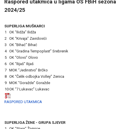
Raspored utakmica u ligama OS FBiH sezona
2024/25
SUPERLIGA MUŠKARCI
1
OK “Ilidža” Ilidža
2
OK “Krivaja” Zavidovići
3
OK “Bihać” Bihać
4
OK “Gradina Tempoplast” Srebrenik
5
OK “Olovo” Olovo
6
OK “Ilijaš” Ilijaš
7
MOK “Jedinstvo” Brčko
8
OK “Čelik-odbojka Volley” Zenica
9
MOK “Goražde” Goražde
10
OK “7 Lukavac” Lukavac
RASPORED UTAKMICA
SUPERLIGA ŽENE - GRUPA SJEVER
1
OK “Stars” Živinice