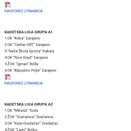
RASPORED UTAKMICA
KADETSKA LIGA GRUPA A1
1
OK “Astra” Sarajevo
2
OK “Centar-ORT” Sarajevo
3
"Naša Škola Sporta" Kakanj
4
OK “Novi Grad” Sarajevo
5
ŽOK “Igman” Ilidža
6
OK “Alipašino Polje” Sarajevo
RASPORED UTAKMICA
KADETSKA LIGA GRUPA A2
1
OK “Mikasa” Tuzla
2
ŽOK “Gračanica” Gračanica
3
OK “Kula-Gradačac” Gradačac
4
ŽOK “Lami” Brčko